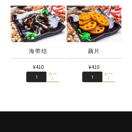
海带结
藕片
¥
410
¥
410
カー
カー
数
数
ト
ト