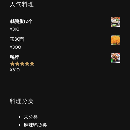
人气料理
鹌鹑蛋12个
¥
310
玉米面
¥
300
鸭脖
¥
610
5段階で
5.00
の評価
料理分类
未分类
麻辣鸭货类