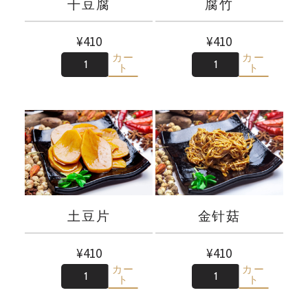
干豆腐
腐竹
¥
410
¥
410
カー
カー
数
数
ト
ト
土豆片
金针菇
¥
410
¥
410
カー
カー
数
数
ト
ト