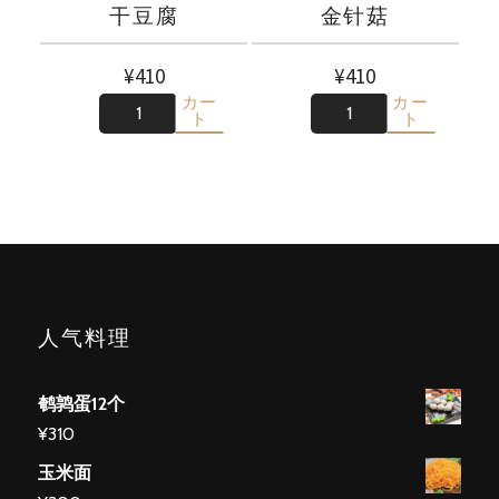
干豆腐
金针菇
¥
410
¥
410
カー
カー
数
数
ト
ト
人气料理
鹌鹑蛋12个
¥
310
玉米面