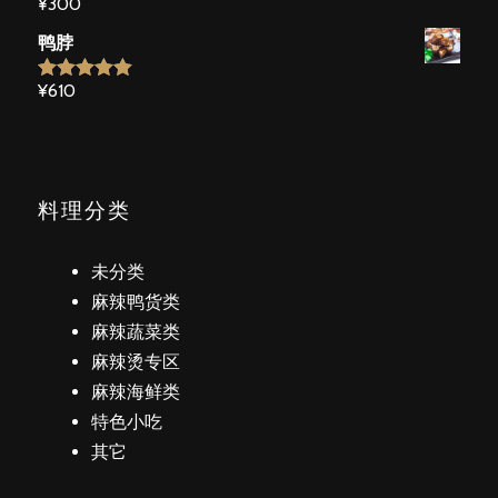
¥
300
鸭脖
¥
610
5段階で
5.00
の評価
料理分类
未分类
麻辣鸭货类
麻辣蔬菜类
麻辣烫专区
麻辣海鲜类
特色小吃
其它