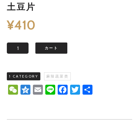
土豆片
¥
410
数
カート
1 CATEGORY
麻辣蔬菜类
WeChat
Qzone
Email
Line
Facebook
Twitter
共
有