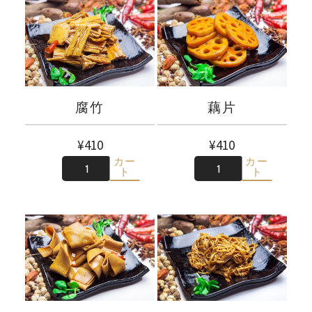
腐竹
藕片
¥
410
¥
410
カー
カー
数
数
ト
ト