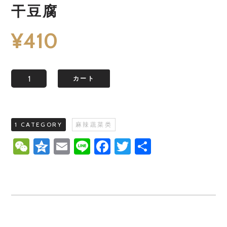
干豆腐
¥
410
数
カート
1 CATEGORY
麻辣蔬菜类
WeChat
Qzone
Email
Line
Facebook
Twitter
共
有