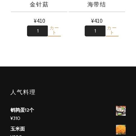
金针菇
海带结
¥
410
¥
410
カー
カー
数
数
ト
ト
人气料理
鹌鹑蛋12个
¥
310
玉米面