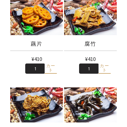
藕片
腐竹
¥
410
¥
410
カー
カー
数
数
ト
ト