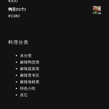
¥
300
鸭舌(12个)
¥
1,080
料理分类
未分类
麻辣鸭货类
麻辣蔬菜类
麻辣烫专区
麻辣海鲜类
特色小吃
其它